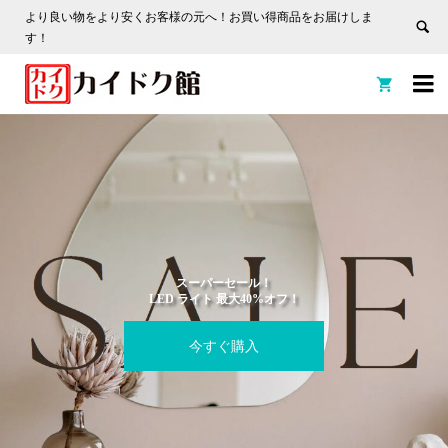
より良い物をより安くお客様の元へ！お買い得商品をお届けしま
す！


スーパーセール！
LED ライト 最大40%オフ！
今すぐ購入