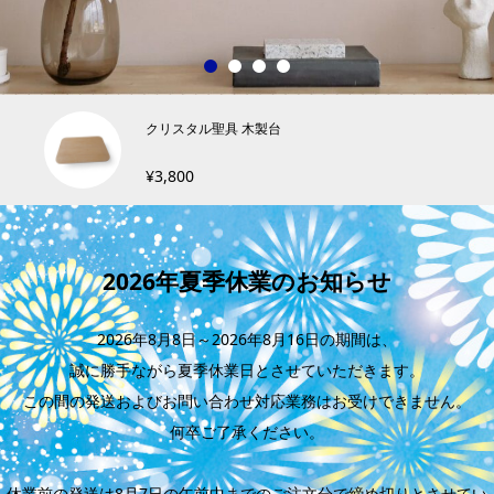
1
2
3
4
クリスタル聖具 木製台
¥3,800
2026年夏季休業のお知らせ
2026年8月8日～2026年8月16日の期間は、
誠に勝手ながら夏季休業日とさせていただきます。
この間の発送およびお問い合わせ対応業務はお受けできません。
何卒ご了承ください。
休業前の発送は8月7日の午前中までのご注文分で締め切りとさせてい