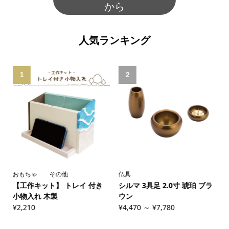
から
人気ランキング
1
2
おもちゃ その他
仏具
【工作キット】 トレイ 付き
シルマ 3具足 2.0寸 琥珀 ブラ
小物入れ 木製
ウン
い
¥2,210
¥4,470 ～ ¥7,780
¥