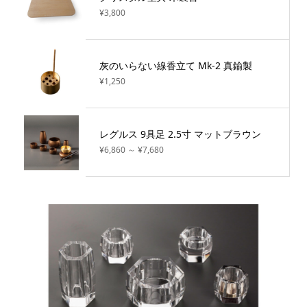
¥3,800
灰のいらない線香立て Mk-2 真鍮製
¥1,250
レグルス 9具足 2.5寸 マットブラウン
¥6,860 ～ ¥7,680