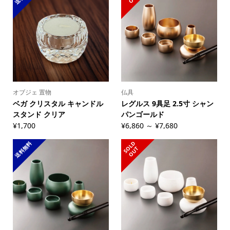
オブジェ 置物
仏具
ベガ クリスタル キャンドル
レグルス 9具足 2.5寸 シャン
スタンド クリア
パンゴールド
¥1,700
¥6,860 ～ ¥7,680
送料無料
S
L
D
O
U
O
T