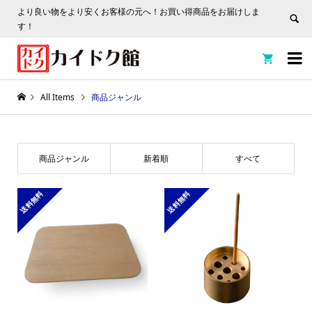
より良い物をより安くお客様の元へ！お買い得商品をお届けしま
す！


All Items
商品ジャンル
商品ジャンル
新着順
すべて
送料無料
送料無料