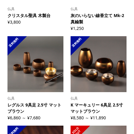
仏具
仏具
クリスタル聖具 木製台
灰のいらない線香立て Mk-2
真鍮製
¥3,800
¥1,250
送料無料
送料無料
仏具
仏具
レグルス 9具足 2.5寸 マット
K マーキュリー 6具足 2.5寸
ブラウン
マットブラウン
¥6,860 ～ ¥7,680
¥8,580 ～ ¥11,890
送料無料
S
L
D
O
U
O
T