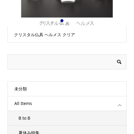
1
2
3
クリスタル仏具 ヘルメス クリア
未分類
All Items
B to B
夏休み特集