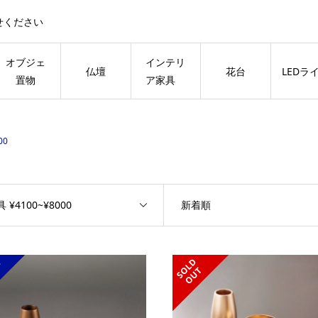
せください
オブジェ
インテリ
仏壇
花台
LEDラ
置物
ア家具
00
 ¥4100~¥8000
新着順
料
S
L
D
O
U
O
T