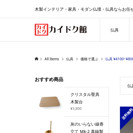
木製インテリア・家具・モダン仏壇・仏具ならお任
仏具
All Items
仏具
価格で選ぶ
仏具 ¥4100~¥80
おすすめ商品
仏具
クリスタル聖具
木製台
¥3,800
送料無
灰のいらない線香
立て Mk-2 真鍮製