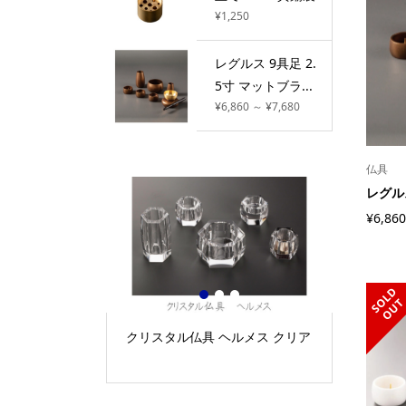
¥1,250
レグルス 9具足 2.
5寸 マットブラ...
¥6,860 ～ ¥7,680
仏具
レグル
¥6,860
S
L
D
O
U
1
2
3
 プレゼントキ
クリスタル仏具 ヘルメス クリア
【新発売
具足 黒