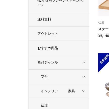
仏具 火消プレゼントキャンペ
ーン
送料無料
仏壇
ステー
アウトレット
¥5,14
おすすめ商品
送料無
商品ジャンル
花台
インテリア 家具
仏壇