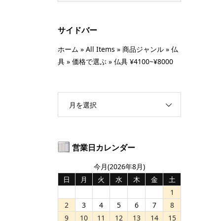
サイドバー
ホーム
»
All Items
»
商品ジャンル
»
仏
具
»
価格で選ぶ
»
仏具 ¥4100~¥8000
月を選択
営業日カレンダー
今月(2026年8月)
日
月
火
水
木
金
土
1
2
3
4
5
6
7
8
9
10
11
12
13
14
15