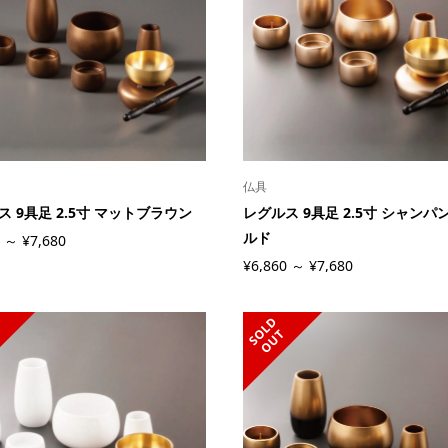
仏具
ス 9具足 2.5寸 マットブラウン
レグルス 9具足 2.5寸 シャンパ
ルド
 ～ ¥7,680
¥6,860 ～ ¥7,680
S
L
D
O
U
O
T
O
T
】モダン仏具 スピカ 6
インスタフォロー プレゼントキ
金
ャンペーン