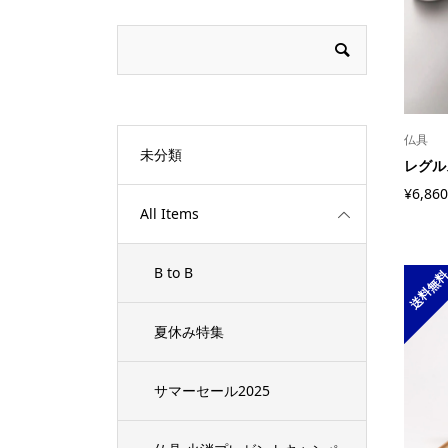
仏具
未分類
レグル
¥6,860
All Items
B to B
送料無
夏休み特集
サマーセール2025