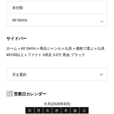
未分類
All Items
サイドバー
ホーム
»
All Items
»
商品ジャンル
»
仏具
»
価格で選ぶ
»
仏具
¥8100以上
»
ファクト 6具足 3.0寸 黒金 ブラック
月を選択
営業日カレンダー
今月(2026年8月)
日
月
火
水
木
金
土