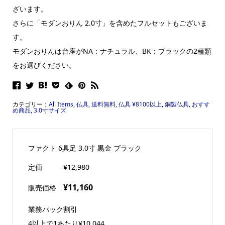
ざいます。
さらに「モダンおりん 2.0寸」を含めたフルセットもございま
す。
モダンおりんは台座がNA：ナチュラル、BK：ブラックの2種類
をお選びください。
カテゴリー：
All Items
,
仏具
,
送料無料
,
仏具 ¥8100以上
,
銅製仏具
,
おすす
め商品
,
3.0寸サイズ
ファクト 6具足 3.0寸 黒金 ブラック
定価
¥12,980
¥11,160
販売価格
業務パック割引
4以上で1あたり
¥10,044