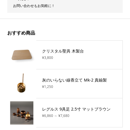
お問い合わせもお気軽に！
おすすめ商品
クリスタル聖具 木製台
¥3,800
灰のいらない線香立て Mk-2 真鍮製
¥1,250
レグルス 9具足 2.5寸 マットブラウン
¥6,860 ～ ¥7,680