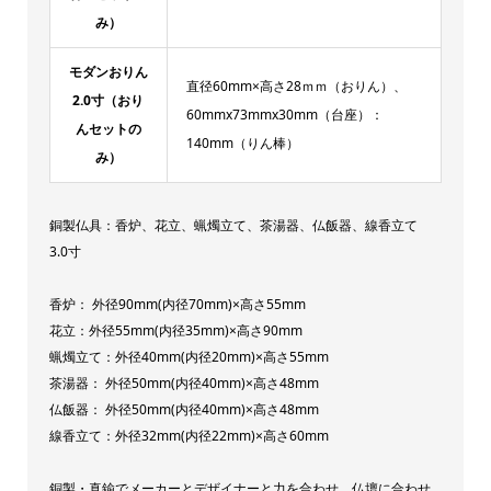
み）
モダンおりん
直径60mm×高さ28ｍｍ（おりん）、
2.0寸（おり
60mmx73mmx30mm（台座）：
んセットの
140mm（りん棒）
み）
銅製仏具：香炉、花立、蝋燭立て、茶湯器、仏飯器、線香立て
3.0寸
香炉： 外径90mm(内径70mm)×高さ55mm
花立：外径55mm(内径35mm)×高さ90mm
蝋燭立て：外径40mm(内径20mm)×高さ55mm
茶湯器： 外径50mm(内径40mm)×高さ48mm
仏飯器： 外径50mm(内径40mm)×高さ48mm
線香立て：外径32mm(内径22mm)×高さ60mm
銅製・真鍮でメーカーとデザイナーと力を合わせ、仏壇に合わせ