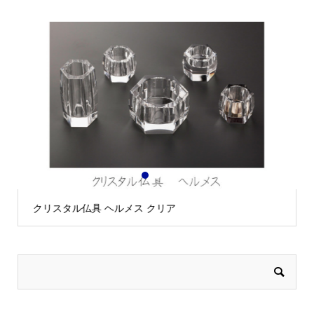
1
2
3
【新発売】モダン仏具 スピカ 6具足 黒金