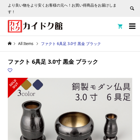
より良い物をより安くお客様の元へ！お買い得商品をお届けしま
す！


All Items
ファクト 6具足 3.0寸 黒金 ブラック
ファクト 6具足 3.0寸 黒金 ブラック
S
L
D
O
U
O
T