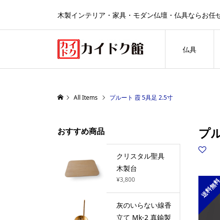
木製インテリア・家具・モダン仏壇・仏具ならお任
仏具
All Items
プルート 霞 5具足 2.5寸
プル
おすすめ商品
クリスタル聖具
木製台
¥3,800
送料無
灰のいらない線香
立て Mk-2 真鍮製