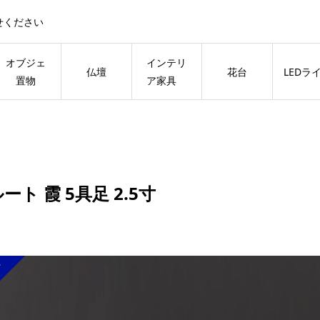
せください
オブジェ
インテリ
仏壇
花台
LEDラ
置物
ア家具
ート 霞 5具足 2.5寸
料