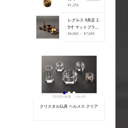
¥1,250
レグルス 9具足 2.
5寸 マットブラ...
¥6,860 ～ ¥7,680
1
2
3
トキ
クリスタル仏具 ヘルメス クリア
【新発売】モダン仏
具足 黒金