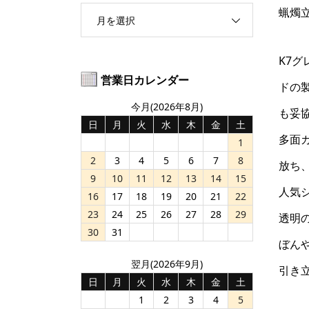
蝋燭
月を選択
K7
営業日カレンダー
ドの
今月(2026年8月)
も妥
日
月
火
水
木
金
土
多面
1
2
3
4
5
6
7
8
放ち
9
10
11
12
13
14
15
人気
16
17
18
19
20
21
22
23
24
25
26
27
28
29
透明
30
31
ぼん
翌月(2026年9月)
引き
日
月
火
水
木
金
土
1
2
3
4
5