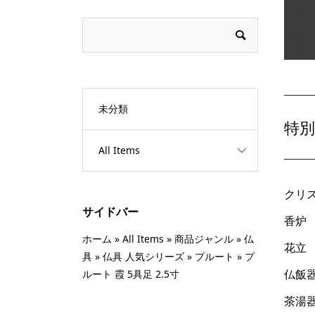
未分類
特
All Items
クリ
サイドバー
香炉
ホーム
»
All Items
»
商品ジャンル
»
仏
花立
具
»
仏具 人気シリーズ
»
プルート
»
プ
仏飯
ルート 霞 5具足 2.5寸
茶湯