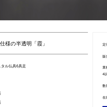
別仕様の半透明「霞」
定
販
スタル仏具6具足
業
4
数
器
在
器