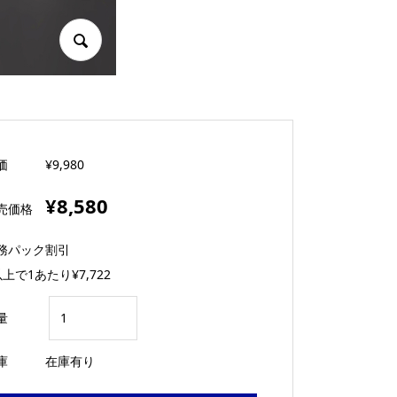
価
¥9,980
¥8,580
売価格
務パック割引
以上で1あたり
¥7,722
量
庫
在庫有り