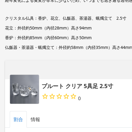
経年変化による黄変が非常に少ないため、いつまでも透き通る透明
クリスタル仏具：香炉、花立、仏飯器、茶湯器、蝋燭立て 2.5寸
花立：外径約50mm（内径28mm）高さ94mm
香炉：外径約85mm（内径60mm）高さ50mm
仏飯器・茶湯器・蝋燭立て：外径約58mm（内径35mm）高さ44m
プルート クリア 5具足 2.5寸
0
割合
情報