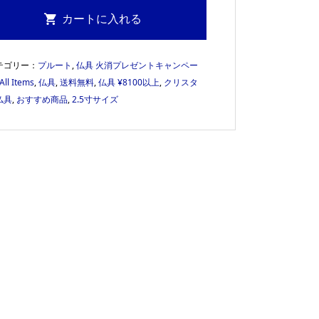
テゴリー：
プルート
,
仏具 火消プレゼントキャンペー
All Items
,
仏具
,
送料無料
,
仏具 ¥8100以上
,
クリスタ
仏具
,
おすすめ商品
,
2.5寸サイズ