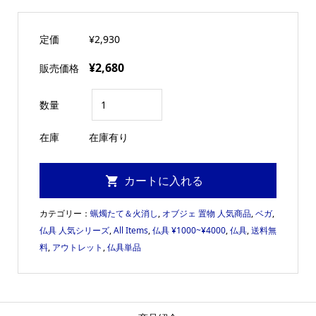
定価
¥2,930
¥2,680
販売価格
数量
在庫
在庫有り
カテゴリー：
蝋燭たて＆火消し
,
オブジェ 置物 人気商品
,
ベガ
,
仏具 人気シリーズ
,
All Items
,
仏具 ¥1000~¥4000
,
仏具
,
送料無
料
,
アウトレット
,
仏具単品