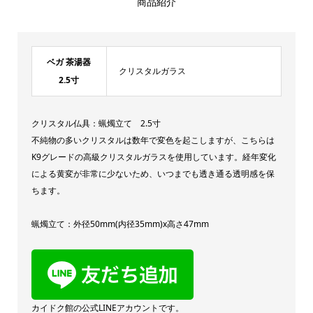
商品紹介
ベガ 茶湯器
クリスタルガラス
2.5寸
クリスタル仏具：蝋燭立て 2.5寸
不純物の多いクリスタルは数年で変色を起こしますが、こちらは
K9グレードの高級クリスタルガラスを使用しています。経年変化
による黄変が非常に少ないため、いつまでも透き通る透明感を保
ちます。
蝋燭立て：外径50mm(内径35mm)x高さ47mm
カイドク館の公式LINEアカウントです。