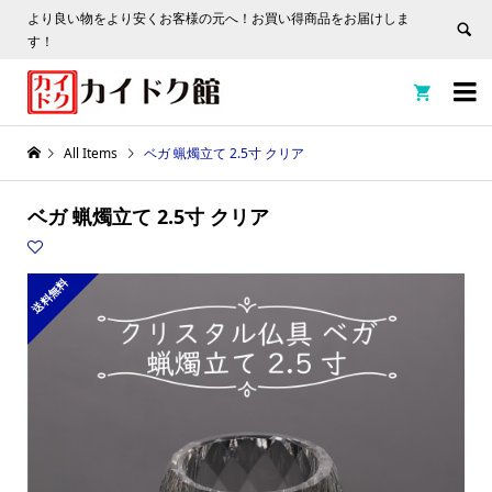
より良い物をより安くお客様の元へ！お買い得商品をお届けしま
す！


All Items
ベガ 蝋燭立て 2.5寸 クリア
ベガ 蝋燭立て 2.5寸 クリア
送料無料