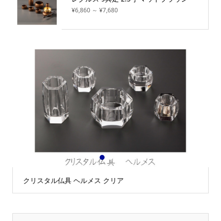
¥6,860 ～ ¥7,680
1
2
3
【新発売】モダン仏具 スピカ 6具足 黒金