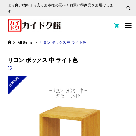
より良い物をより安くお客様の元へ！お買い得商品をお届けしま
す！


All Items
リヨン ボックス 中 ライト色
リヨン ボックス 中 ライト色
送料無料