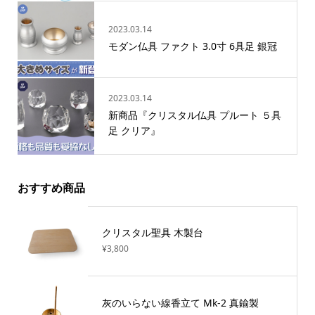
2023.03.14
モダン仏具 ファクト 3.0寸 6具足 銀冠
2023.03.14
新商品『クリスタル仏具 プルート ５具
足 クリア』
おすすめ商品
クリスタル聖具 木製台
¥3,800
灰のいらない線香立て Mk-2 真鍮製