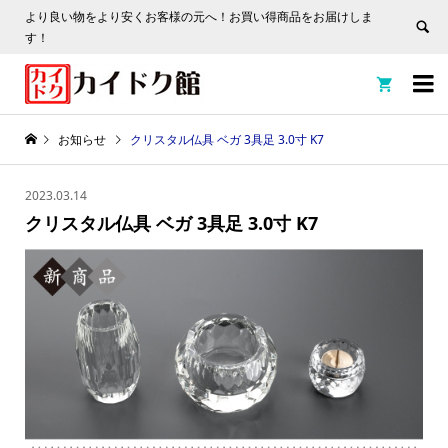
より良い物をより安くお客様の元へ！お買い得商品をお届けしま
す！


お知らせ
クリスタル仏具 ベガ 3具足 3.0寸 K7
2023.03.14
クリスタル仏具 ベガ 3具足 3.0寸 K7